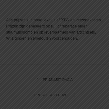
Alle prijzen zijn bruto, exclusief BTW en verzendkosten.
Prijzen zijn gebaseerd op ruil of reparatie eigen
stuurhuis/pomp en op leverbaarheid van afdichtsets.
Wijzigingen en typefouten voorbehouden.
PRIJSLIJST DACIA
PRIJSLIJST FERRARI