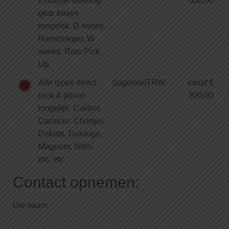
indirecte steering
350,00
gear boxes
mogelijk: D series,
Ramcharger, W
series, Ram Pick
Up
Alle types direct
Saginaw/TRW
vanaf €
rack & pinion
320,00
mogelijk: Caliber,
Caravan, Charger,
Dakota, Durango,
Magnum, Nitro,
etc. etc.
Contact opnemen:
Uw naam