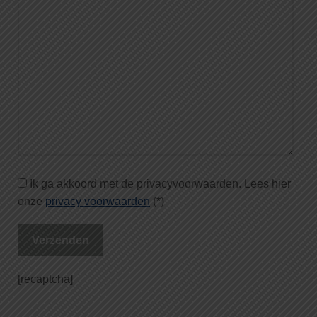
Ik ga akkoord met de privacyvoorwaarden.
Lees hier
onze
privacy voorwaarden
(*)
[recaptcha]