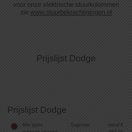
voor onze elektrische stuurkolommen
zie
www.stuurbekrachtigingen.nl
Prijslijst Dodge
Prijslijst Dodge
Alle types
Saginaw
vanaf €